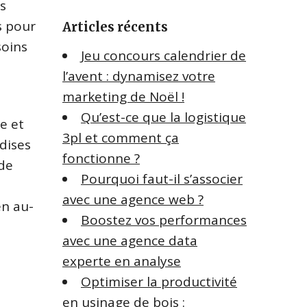
s
e
s pour
Articles récents
r
c
soins
Jeu concours calendrier de
h
l’avent : dynamisez votre
e
marketing de Noël !
r
Qu’est-ce que la logistique
e et
:
3pl et comment ça
dises
fonctionne ?
 de
Pourquoi faut-il s’associer
avec une agence web ?
en au-
Boostez vos performances
avec une agence data
experte en analyse
Optimiser la productivité
en usinage de bois :