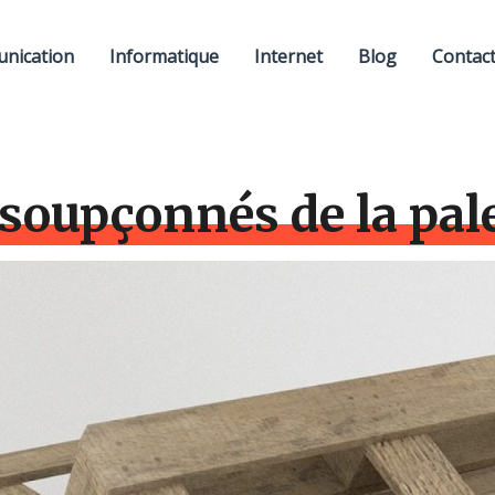
nication
Informatique
Internet
Blog
Contac
soupçonnés de la pal