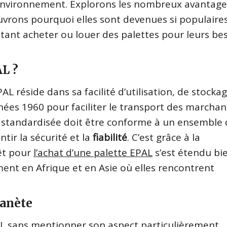
l’environnement. Explorons les nombreux avantage
ouvrons pourquoi elles sont devenues si populaire
aitant acheter ou louer des palettes pour leurs be
AL ?
L réside dans sa facilité d’utilisation, de stockag
ées 1960 pour faciliter le transport des marchan
e standardisée doit être conforme à un ensemble
tir la sécurité et la
fiabilité
. C’est grâce à la
rêt pour
l’achat d’une palette EPAL
s’est étendu bi
nt en Afrique et en Asie où elles rencontrent
lanète
 EPAL sans mentionner son aspect particulièrement