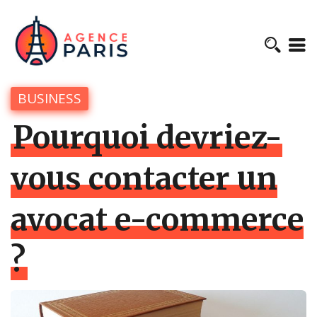
BUSINESS
Pourquoi devriez-
vous contacter un
avocat e-commerce
?