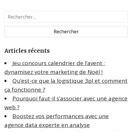
R
e
c
h
e
Articles récents
r
c
Jeu concours calendrier de l’avent :
h
dynamisez votre marketing de Noël !
e
Qu’est-ce que la logistique 3pl et comment
r
ça fonctionne ?
:
Pourquoi faut-il s’associer avec une agence
web ?
Boostez vos performances avec une
agence data experte en analyse