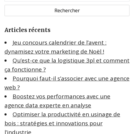
e
c
h
e
Articles récents
r
c
Jeu concours calendrier de l’avent :
h
dynamisez votre marketing de Noël !
e
Qu’est-ce que la logistique 3pl et comment
r
ça fonctionne ?
:
Pourquoi faut-il s’associer avec une agence
web ?
Boostez vos performances avec une
agence data experte en analyse
Optimiser la productivité en usinage de
bois : stratégies et innovations pour
l’industrie