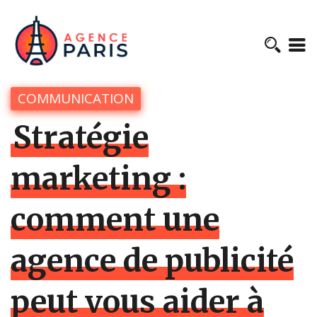
COMMUNICATION
Stratégie
marketing :
comment une
agence de publicité
peut vous aider à