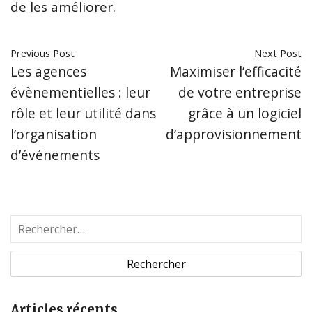
de les améliorer.
Previous Post
Next Post
Les agences
Maximiser l’efficacité
évènementielles : leur
de votre entreprise
rôle et leur utilité dans
grâce à un logiciel
l’organisation
d’approvisionnement
d’événements
R
e
c
h
e
Articles récents
r