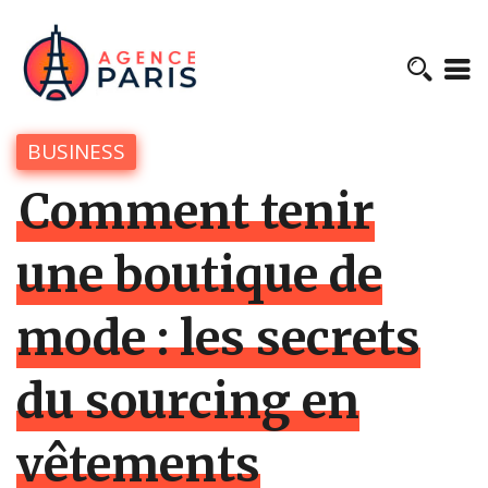
BUSINESS
Comment tenir
une boutique de
mode : les secrets
du sourcing en
vêtements