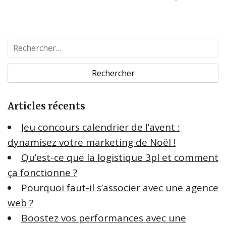
R
e
c
h
e
Articles récents
r
c
Jeu concours calendrier de l’avent :
h
dynamisez votre marketing de Noël !
e
Qu’est-ce que la logistique 3pl et comment
r
ça fonctionne ?
:
Pourquoi faut-il s’associer avec une agence
web ?
Boostez vos performances avec une